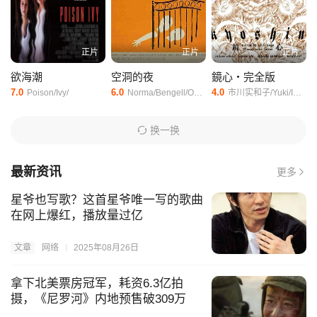
经被忽略的温暖，那些不敢说出口的牵挂，都在这场误会里被重新
看见，让观众在笑声里忽然明白，生命的重量从来不在于长度，而
在于我们是否真正活过。
正片
正片
正片
《乌龙癌诊》的高明之处，正在于用荒诞消解沉重，用幽默包裹温
欲海潮
空洞的夜
鏡心・完全版
情。它让我们在笑声中看见生活的真相，在角色的挣扎里照见自己
7.0
6.0
4.0
Poison/Ivy/
Norma/Bengell/Odete/Lara/Mário/Benvenutti/
市川实和子/Yuki/Inomata/町田康/涩川清彦/
的影子，看完之后，心底满是对当下的珍惜，这份触动，远比单纯
的笑与泪更绵长。
换一换
最新资讯
更多
星爷也写歌？这首星爷唯一写的歌曲
在网上爆红，播放量过亿
文章
网络
2025年08月26日
拿下北美票房冠军，耗资6.3亿拍
摄，《尼罗河》内地预售破309万