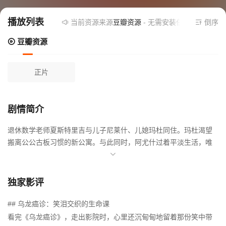
播放列表
当前资源来源
豆瓣资源
- 无需安装任何插件
倒序
豆瓣资源
正片
剧情简介
退休数学老师夏斯特里吉与儿子尼莱什、儿媳玛杜同住。玛杜渴望
搬离公公古板习惯的新公寓。与此同时，阿尤什过着平淡生活，唯
一亮色是与女友帕鲁尔的甜蜜互动。当沙斯蒂先生和阿尤什参加当
地的一次健康检查活动时被诊断出患有癌症时，两条平行线因一场
分水岭事件掀起意料之外的命运波澜。
独家影评
## 乌龙癌诊：笑泪交织的生命课
看完《乌龙癌诊》，走出影院时，心里还沉甸甸地留着那份笑中带