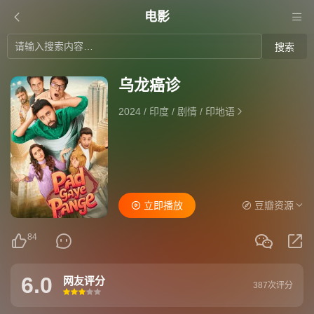
电影
搜索
乌龙癌诊
2024
/
印度
/
剧情
/
印地语
立即播放
豆瓣资源
84
6.0
网友评分
387次评分
很差
较差
还行
推荐
力荐