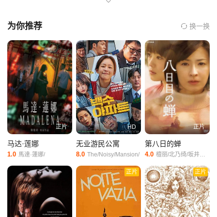
酸的余味。这部以“乌龙”为引的电影，没有刻意堆砌笑料，却在荒诞
与真实间搭起了一座桥，把生命的脆弱与坚韧，揉进了一场让人啼
为你推荐
换一换
笑皆非的误会里。
影片的叙事节奏拿捏得恰到好处，从一场体检报告的错拿开始，原
本安稳的生活瞬间被搅得天翻地覆。主角本是循规蹈矩的普通人，
突然被贴上“癌症患者”的标签，从最初的崩溃绝望，到后来的释然坦
然，这种情绪的层层递进，被演员拿捏得细腻入微。他蹲在医院走
廊角落无声落泪的模样，眼神里的恐惧与无助，像极了生活中突然
遭遇重击的普通人，没有丝毫刻意的煽情，却让人瞬间共情；而当
他在误会中放下执念，开始尝试完成搁置已久的心愿，那种从阴霾
正片
HD
正片
里透出的豁达，又让人心头一暖，仿佛跟着他一起完成了一次心灵
马达·莲娜
无业游民公寓
第八日的蝉
的蜕变。
1.0
8.0
4.0
馬達·蓮娜/
The/Noisy/Mansion/
檀丽/北乃绮/坂井真纪/津田宽治/
影片最打动人的，是藏在喜剧外壳下的深刻主题。它没有直白地讲
正片
正片
生命的意义，却用一场乌龙，逼着每个人直面内心最真实的恐惧与
渴望。当主角在“有限的时间”里，重新拥抱与家人的关系、拾起被遗
忘的热爱，那些看似平凡的瞬间，突然有了沉甸甸的重量。那些曾